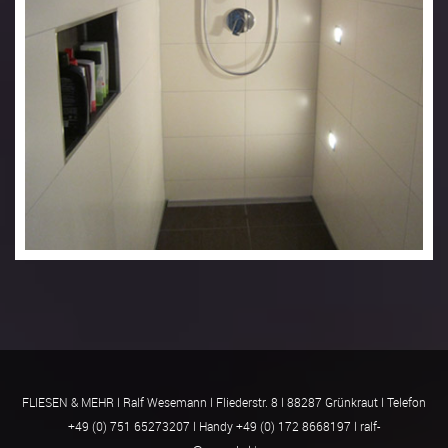
FLIESEN & MEHR l Ralf Wesemann l Fliederstr. 8 l 88287 Grünkraut l Telefon
+49 (0) 751 65273207 l Handy +49 (0) 172 8668197 l ralf-